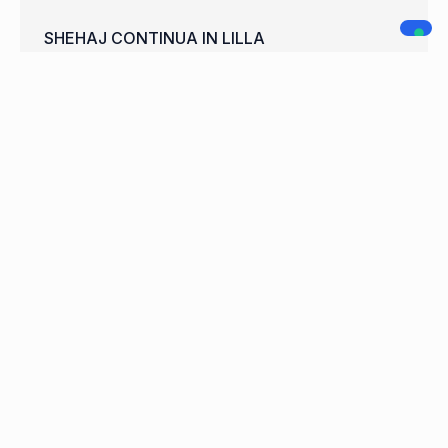
SHEHAJ CONTINUA IN LILLA
WELCOME FRANCISCO CARDOSO
A.C. LEGNANO
NAVIGAZIONE
SOCIAL MEDIA
Home