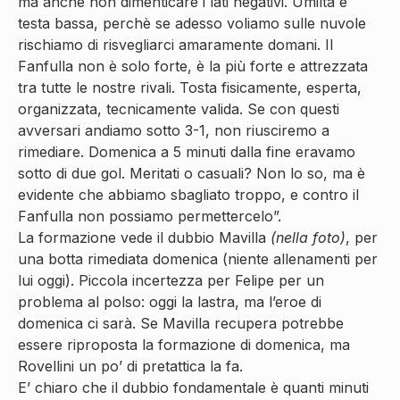
ma anche non dimenticare i lati negativi. Umiltà e
testa bassa, perchè se adesso voliamo sulle nuvole
rischiamo di risvegliarci amaramente domani. Il
Fanfulla non è solo forte, è la più forte e attrezzata
tra tutte le nostre rivali. Tosta fisicamente, esperta,
organizzata, tecnicamente valida. Se con questi
avversari andiamo sotto 3-1, non riusciremo a
rimediare. Domenica a 5 minuti dalla fine eravamo
sotto di due gol. Meritati o casuali? Non lo so, ma è
evidente che abbiamo sbagliato troppo, e contro il
Fanfulla non possiamo permettercelo”.
La formazione vede il dubbio Mavilla
(nella foto)
, per
una botta rimediata domenica (niente allenamenti per
lui oggi). Piccola incertezza per Felipe per un
problema al polso: oggi la lastra, ma l’eroe di
domenica ci sarà. Se Mavilla recupera potrebbe
essere riproposta la formazione di domenica, ma
Rovellini un po’ di pretattica la fa.
E’ chiaro che il dubbio fondamentale è quanti minuti