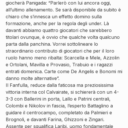
giocherà Panigada: “Parlerò con lui ancora oggi,
all’ultimo allenamento. Se sarà disponibile da subito è
chiaro che s’innesca un effetto domino sulla
formazione, anche per la regola degli under. Là
davanti abbiamo quattro giocatori che sarebbero
titolari ovunque, è ovvio che qualche volta qualcuno
parta dalla panchina. Vorrei sottolineare lo
straordinario contributo di giocatori che per il loro
ruolo hanno meno ribalta: Scarcella e Mele, Azzolin
e Ortolani, Mavilla e Provasio, Trabuio e i ragazzi
entrati domenica. Carte come De Angelis e Bonomi mi
danno molte alternative”.
Il Fanfulla, reduce dalla faticosa ma preziosissima
vittoria interna col Calvairate, si schiererà con un 4-
3-3 con Ballerini in porta, Lallo e Patrini centrali,
Colombi e Nikolov in fascia, l’esperto Battaglino a
guidare il centrocampo, completato da Palmieri e
Brognoli, e davanti Farina, Ghizzoni e Zingari.
Assente per squalifica Laribi, uomo fondamentale