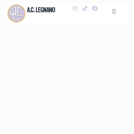
A.C. LEGNANO
BIGLIETTI PARTITA AC LEGNANO
– REAL CALEPINA F.C.