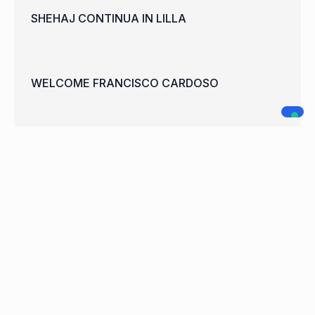
SHEHAJ CONTINUA IN LILLA
WELCOME FRANCISCO CARDOSO
A.C. LEGNANO
NAVIGAZIONE
SOCIAL MEDIA
Home
Società