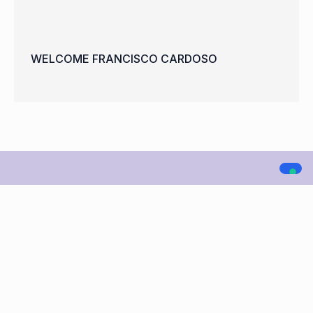
WELCOME FRANCISCO CARDOSO
A.C. LEGNANO
NAVIGAZIONE
SOCIAL MEDIA
Home
Società
Squadre
Sponsor