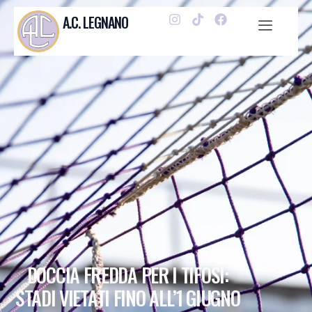
A.C. LEGNANO
DOCCIA FREDDA PER I TIFOSI:
STADI VIETATI FINO ALL’1 GIUGNO