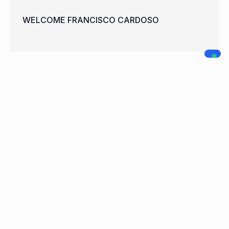
WELCOME FRANCISCO CARDOSO
A.C. LEGNANO
NAVIGAZIONE
SOCIAL MEDIA
Home
Società
Squadre
Sponsor