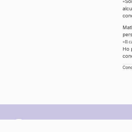
Son
«
alcu
cond
Math
per
«
Il 
Ho p
con
Condi
A.C. LEGNANO