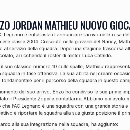
ZO JORDAN MATHIEU NUOVO GIOC
C. Legnano è entusiasta di annunciare l’arrivo nella rosa d
cese classe 2004. Cresciuto nelle giovanili del Nancy, Mathi
o al servizio della squadra. Dopo una stagione trascorsa alla
colato, arricchendo il roster di mister Luca Cataldo.
il suo classico numero 10 sulle spalle, Mathieu rappresent
a squadra in fase offensiva. La sua abilità nel creare occasi
 fondamentale per il percorso della squadra in questo cam
omento del suo arrivo, Enzo ha condiviso le sue prime imp
tato il Presidente Zoppi a contattarmi. Abbiamo poi avuto 
o che l’AC Legnano è una squadra con una grande storia e 
iettivo è riportare la squadra alla sua giusta posizione il pri
ardo alla sua integrazione nella squadra, ha aggiunto: