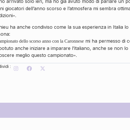
o arrivato solo ieri, ma ho già avuto modo di parlare un po
ni giocatori dell’anno scorso e l’atmosfera mi sembra otti
izioni
»
.
ieu ha anche condiviso come la sua esperienza in Italia lo
sona:
mi ha permesso di co
campionato dello scorso anno con la Caronnese
otuto anche iniziare a imparare l’italiano, anche se non lo
oscere meglio questo campionato
»
.
vidi :