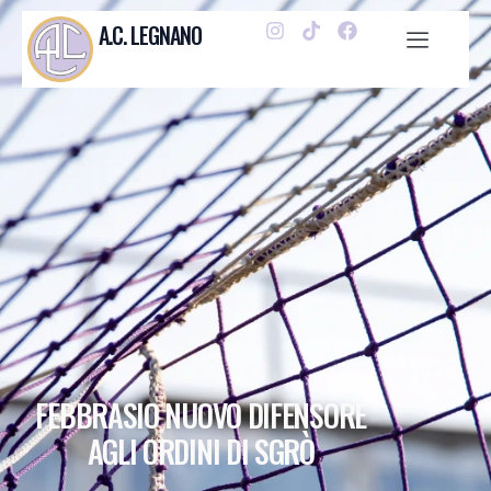
A.C. LEGNANO
FEBBRASIO NUOVO DIFENSORE
AGLI ORDINI DI SGRÒ