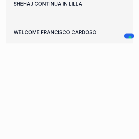
SHEHAJ CONTINUA IN LILLA
WELCOME FRANCISCO CARDOSO
A.C. LEGNANO
NAVIGAZIONE
SOCIAL MEDIA
Home
Società
Squadre