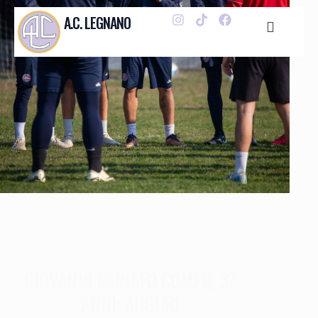
A.C. LEGNANO
GIOVANNI MUNAFÒ COMPIE 37
ANNI: AUGURI