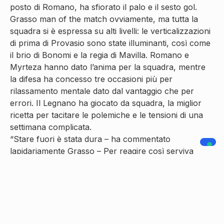
posto di Romano, ha sfiorato il palo e il sesto gol.
Grasso man of the match ovviamente, ma tutta la
squadra si è espressa su alti livelli: le verticalizzazioni
di prima di Provasio sono state illuminanti, così come
il brio di Bonomi e la regia di Mavilla. Romano e
Myrteza hanno dato l’anima per la squadra, mentre
la difesa ha concesso tre occasioni più per
rilassamento mentale dato dal vantaggio che per
errori. Il Legnano ha giocato da squadra, la miglior
ricetta per tacitare le polemiche e le tensioni di una
settimana complicata.
“Stare fuori è stata dura – ha commentato
lapidariamente Grasso – Per reagire così serviva
carattere e io so di averlo”.
Quanto a Tomasoni, il mister non si è preso
particolari meriti: “Sono qui per migliorare i giocatori,
non per cambiarli. In cinque giorni non si possono
insegnare e mettere in pratica chissà quali idee
nuove. Il merito va quindi ai giocatori, che oggi hanno