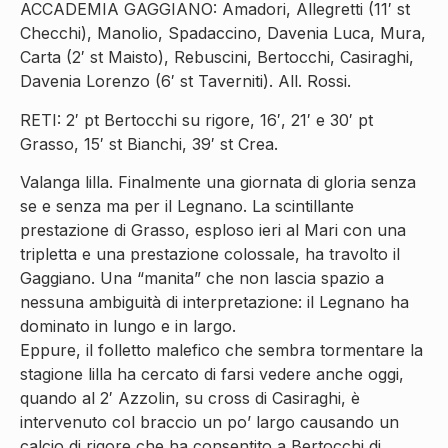
ACCADEMIA GAGGIANO: Amadori, Allegretti (11′ st
Checchi), Manolio, Spadaccino, Davenia Luca, Mura,
Carta (2′ st Maisto), Rebuscini, Bertocchi, Casiraghi,
Davenia Lorenzo (6′ st Taverniti). All. Rossi.
RETI: 2′ pt Bertocchi su rigore, 16′, 21′ e 30′ pt
Grasso, 15′ st Bianchi, 39′ st Crea.
Valanga lilla. Finalmente una giornata di gloria senza
se e senza ma per il Legnano. La scintillante
prestazione di Grasso, esploso ieri al Mari con una
tripletta e una prestazione colossale, ha travolto il
Gaggiano. Una “manita” che non lascia spazio a
nessuna ambiguità di interpretazione: il Legnano ha
dominato in lungo e in largo.
Eppure, il folletto malefico che sembra tormentare la
stagione lilla ha cercato di farsi vedere anche oggi,
quando al 2′ Azzolin, su cross di Casiraghi, è
intervenuto col braccio un po’ largo causando un
calcio di rigore che ha consentito a Bertocchi di