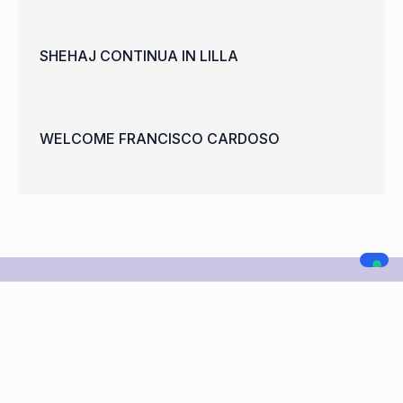
SHEHAJ CONTINUA IN LILLA
WELCOME FRANCISCO CARDOSO
A.C. LEGNANO
NAVIGAZIONE
SOCIAL MEDIA
Home
Società