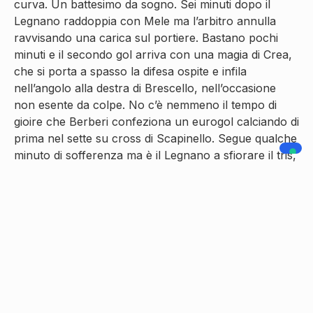
curva. Un battesimo da sogno. Sei minuti dopo il
Legnano raddoppia con Mele ma l’arbitro annulla
ravvisando una carica sul portiere. Bastano pochi
minuti e il secondo gol arriva con una magia di Crea,
che si porta a spasso la difesa ospite e infila
nell’angolo alla destra di Brescello, nell’occasione
non esente da colpe. No c’è nemmeno il tempo di
gioire che Berberi confeziona un eurogol calciando di
prima nel sette su cross di Scapinello. Segue qualche
minuto di sofferenza ma è il Legnano a sfiorare il tris,
quando all’86’, su tiro di Panigada, Brescello opera
un nuovo miracolo per evitare il gol.
Finisce 2-1, con il segno lasciato dai nuovi acquisti, la
conferma di un gioiello under preziosissimo e Crea
uomo partita. Ora il Legnano si può preparare
all’impegnativa rimonta necessaria per il sogno della
D.
Condividi :