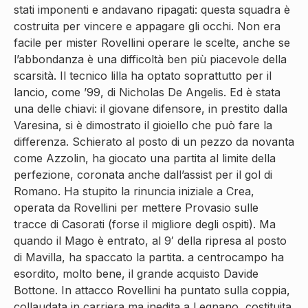
stati imponenti e andavano ripagati: questa squadra è
costruita per vincere e appagare gli occhi. Non era
facile per mister Rovellini operare le scelte, anche se
l’abbondanza è una difficoltà ben più piacevole della
scarsità. Il tecnico lilla ha optato soprattutto per il
lancio, come ’99, di Nicholas De Angelis. Ed è stata
una delle chiavi: il giovane difensore, in prestito dalla
Varesina, si è dimostrato il gioiello che può fare la
differenza. Schierato al posto di un pezzo da novanta
come Azzolin, ha giocato una partita al limite della
perfezione, coronata anche dall’assist per il gol di
Romano. Ha stupito la rinuncia iniziale a Crea,
operata da Rovellini per mettere Provasio sulle
tracce di Casorati (forse il migliore degli ospiti). Ma
quando il Mago è entrato, al 9′ della ripresa al posto
di Mavilla, ha spaccato la partita. a centrocampo ha
esordito, molto bene, il grande acquisto Davide
Bottone. In attacco Rovellini ha puntato sulla coppia,
collaudata in carriera ma inedita a Legnano, costituita