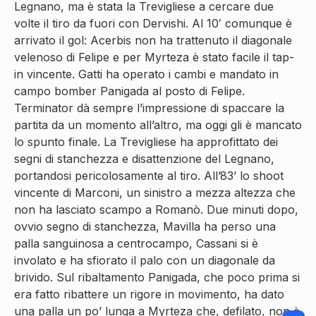
Legnano, ma è stata la Trevigliese a cercare due
volte il tiro da fuori con Dervishi. Al 10′ comunque è
arrivato il gol: Acerbis non ha trattenuto il diagonale
velenoso di Felipe e per Myrteza è stato facile il tap-
in vincente. Gatti ha operato i cambi e mandato in
campo bomber Panigada al posto di Felipe.
Terminator dà sempre l’impressione di spaccare la
partita da un momento all’altro, ma oggi gli è mancato
lo spunto finale. La Trevigliese ha approfittato dei
segni di stanchezza e disattenzione del Legnano,
portandosi pericolosamente al tiro. All’83’ lo shoot
vincente di Marconi, un sinistro a mezza altezza che
non ha lasciato scampo a Romanò. Due minuti dopo,
ovvio segno di stanchezza, Mavilla ha perso una
palla sanguinosa a centrocampo, Cassani si è
involato e ha sfiorato il palo con un diagonale da
brivido. Sul ribaltamento Panigada, che poco prima si
era fatto ribattere un rigore in movimento, ha dato
una palla un po’ lunga a Myrteza che, defilato, non è