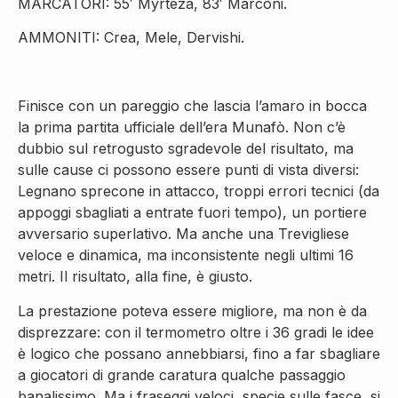
MARCATORI: 55′ Myrteza, 83′ Marconi.
AMMONITI: Crea, Mele, Dervishi.
Finisce con un pareggio che lascia l’amaro in bocca
la prima partita ufficiale dell’era Munafò. Non c’è
dubbio sul retrogusto sgradevole del risultato, ma
sulle cause ci possono essere punti di vista diversi:
Legnano sprecone in attacco, troppi errori tecnici (da
appoggi sbagliati a entrate fuori tempo), un portiere
avversario superlativo. Ma anche una Trevigliese
veloce e dinamica, ma inconsistente negli ultimi 16
metri. Il risultato, alla fine, è giusto.
La prestazione poteva essere migliore, ma non è da
disprezzare: con il termometro oltre i 36 gradi le idee
è logico che possano annebbiarsi, fino a far sbagliare
a giocatori di grande caratura qualche passaggio
banalissimo. Ma i fraseggi veloci, specie sulle fasce, si