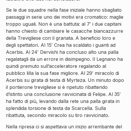
Se le due squadre nella fase iniziale hanno sbagliato
passaggi in serie uno dei motivi era cromatico: maglie
troppo uguali. Non è una battuta: al 7′ i due capitani
hanno chiesto di cambiare le casacche biancazzurre
della Trevigliese con il granata. A beneficio loro e
degli spettatori. Al 15′ Crea ha scaldato i guanti ad
Acerbis. Al 24′ Dervishi ha concluso alto una palla
regalatagli da un errore in disimpegno. Il Legnano ha
quindi premuto sull’acceleratore regalando al
pubblico lilla la sua fase migliore. Al 29′ miracolo di
Acerbis su girata di testa di Myrteza. Un minuto dopo
il portierone trevigliese si è ripetuto ribattendo
d’istinto una conclusione ravvicinata di Felipe. Al 35′
ha fatto di più, levando dalla rete una palla girata in
splendida torsione di testa da Scarcella. Sulla
ribattuta, secondo miracolo su tiro ravvicinato.
Nella ripresa ci si aspettava un inizio arrembante del