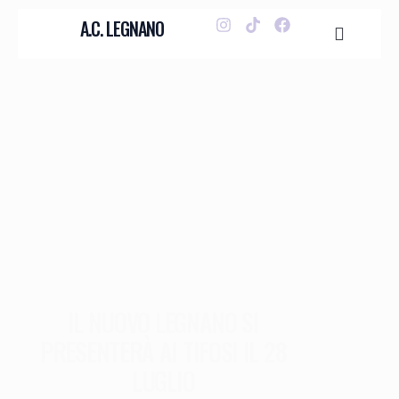
A.C. LEGNANO
IL NUOVO LEGNANO SI
PRESENTERÀ AI TIFOSI IL 28
LUGLIO