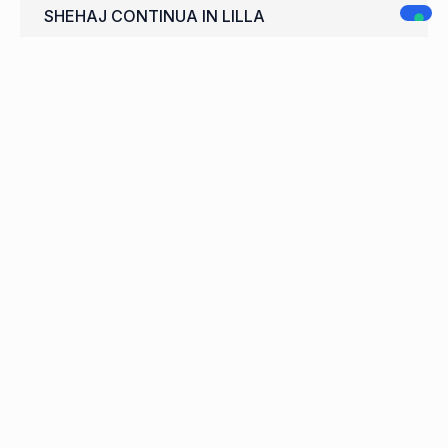
SHEHAJ CONTINUA IN LILLA
WELCOME FRANCISCO CARDOSO
A.C. LEGNANO
NAVIGAZIONE
SOCIAL MEDIA
Home
Società