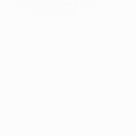
LEGNANO-LIGORNA 0-0 GLI
HIGHLIGHTS