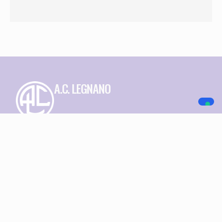
A.C. LEGNANO
NAVIGAZIONE
SOCIAL MEDIA
Home
Società
Squadre
Sponsor
News