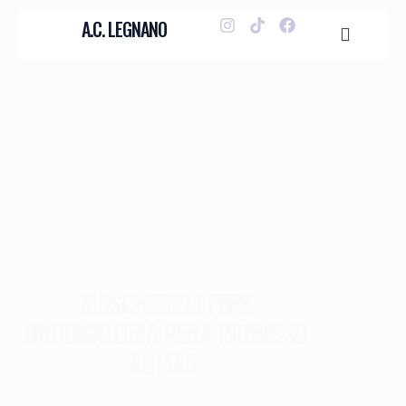
A.C. LEGNANO
MASCHERINA FFP2
OBBLIGATORIA PER L’INGRESSO
AL MARI