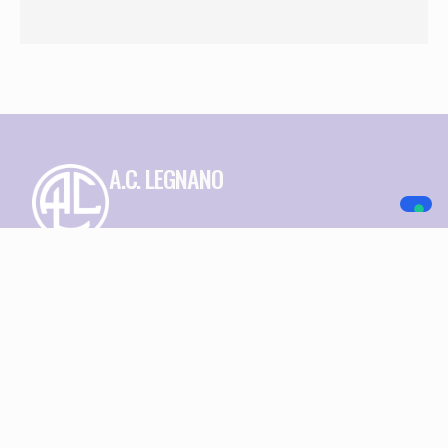
A.C. LEGNANO
NAVIGAZIONE
SOCIAL MEDIA
Home
Società
Squadre
Sponsor
News
Contatti