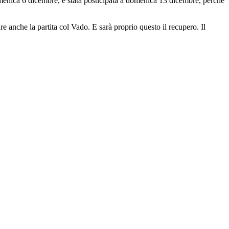
menica 6 dicembre, è stata posticipata a domenica 13 dicembre, perché
 anche la partita col Vado. E sarà proprio questo il recupero. Il