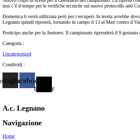
Nuovo colpo di scena per il calendario del campionato. La ripresa co
non c’è il tempo per le verifiche tecniche sul nuovo protocollo anti Co
Domenica 6 verrà utilizzata però per i recuperi. In teoria avrebbe dov
Legnano quindi riposerà, tornando in campo il 13 al Mari contro il Va
Posticipo anche per la Juniores. Il campionato riprenderà il 9 gennaio
Categoria :
Uncategorized
Condividi :
nstagram
Facebook
X-
twitter
A.c. Legnano
Navigazione
Home