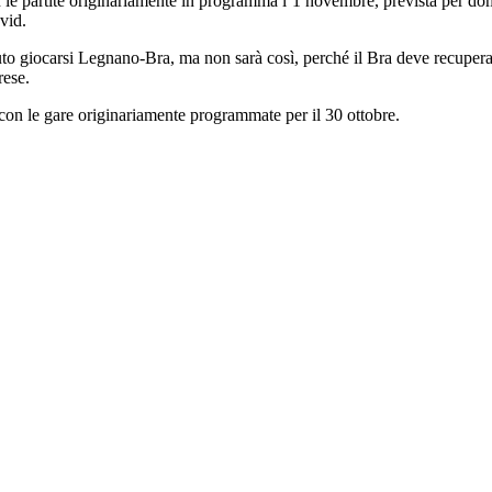
n le partite originariamente in programma l’1 novembre, prevista per do
vid.
uto giocarsi Legnano-Bra, ma non sarà così, perché il Bra deve recuperare
rese.
 con le gare originariamente programmate per il 30 ottobre.