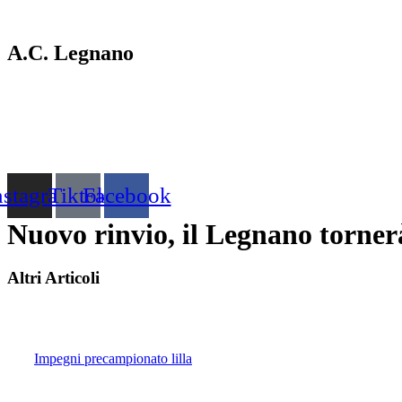
Vai
al
contenuto
A.C. Legnano
nstagram
Tiktok
Facebook
Nuovo rinvio, il Legnano torner
Altri Articoli
Impegni precampionato lilla