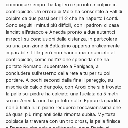
comunque sempre battagliero e pronto a colpire in
contropiede. Un errore di Mele ha consentito a Fall di
colpire da due passi per l’1-2 che ha riaperto i conti.
Sono seguiti i minuti più difficili, con i padroni di casa
lanciati all’attacco e Anedda pronto a due autentici
miracoli su conclusioni dalla distanza, in particolare
su una punizione di Battaglino apparsa praticamente
imparabile. I lilla però non hanno mai rinunciato al
contropiede, come nell’azione splendida che ha
portato Romano, subentrato a Panigada, a
concludere sull’esterno della rete a tu per tu col
portiere. A pochi secondi dalla fine il pareggio, su
mischia da calcio d’angolo, con Arodi che si è trovato
la palla sui piedi e ha calciato una fucilata da 5 metri
su cui Anedda non ha potuto nulla. Eppure la partita
non è finita lì. In pieno recupero l’occasionissima che
dà quasi più rimpianti della rimonta subita. Myrteza
colpisce la traversa con un tiro cross, la palla finisce
a Romano che calcia nell’angolo, dove Patrini si