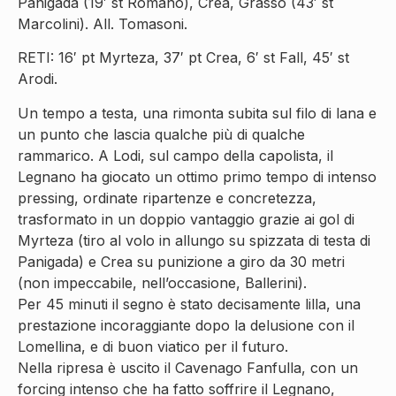
Panigada (19′ st Romano), Crea, Grasso (43′ st
Marcolini). All. Tomasoni.
RETI: 16′ pt Myrteza, 37′ pt Crea, 6′ st Fall, 45′ st
Arodi.
Un tempo a testa, una rimonta subita sul filo di lana e
un punto che lascia qualche più di qualche
rammarico. A Lodi, sul campo della capolista, il
Legnano ha giocato un ottimo primo tempo di intenso
pressing, ordinate ripartenze e concretezza,
trasformato in un doppio vantaggio grazie ai gol di
Myrteza (tiro al volo in allungo su spizzata di testa di
Panigada) e Crea su punizione a giro da 30 metri
(non impeccabile, nell’occasione, Ballerini).
Per 45 minuti il segno è stato decisamente lilla, una
prestazione incoraggiante dopo la delusione con il
Lomellina, e di buon viatico per il futuro.
Nella ripresa è uscito il Cavenago Fanfulla, con un
forcing intenso che ha fatto soffrire il Legnano,