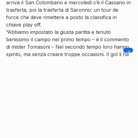
arriva il San Colombano e mercoledì c’è il Cassano in
trasferta, poi la trasferta di Saronno: un tour de
force che deve rimettere a posto la classifica in
chiave play off.
“Abbiamo impostato la giusta partita e tenuto
benissimo il campo nel primo tempo – è il commento
di mister Tomasoni – Nel secondo tempo loro hanno
spinto, ma senza creare troppe occasioni. Il gol li ha
rincuorati e ci siamo rintanati troppo, ma siamo stati
anche pronti a colpire in contropiede. E il mio
rammarico è questo: non averla chiusa, specie
sull’opportunità avuta da Romano. La rimonta al 90′
non mi fa arrabbiare: l’ultimo minuto fa parte della
partita come il primo. Invece la rabbia me la lascia il
fatto di non aver realizzato il terzo gol e non aver
tenuto più su la palla”.
Condividi :