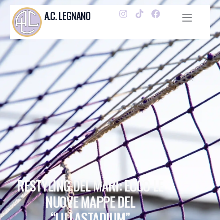
A.C. LEGNANO
RESTYLING DEL MARI: ECCO LE
NUOVE MAPPE DEL
“LILLASTADIUM”