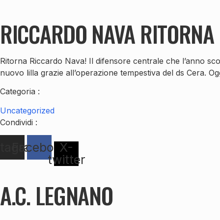
RICCARDO NAVA RITORNA I
Ritorna Riccardo Nava! Il difensore centrale che l’anno sco
nuovo lilla grazie all’operazione tempestiva del ds Cera. Og
Categoria :
Uncategorized
Condividi :
stagram
Facebook
X-
twitter
A.C. LEGNANO