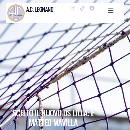
A.C. LEGNANO
SCELTO IL NUOVO DS LILLA: È
MATTEO MAVILLA