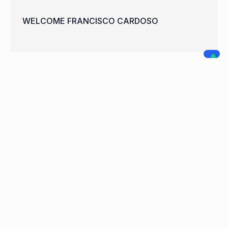
WELCOME FRANCISCO CARDOSO
A.C. LEGNANO
NAVIGAZIONE
SOCIAL MEDIA
Home
Società
Squadre
Sponsor