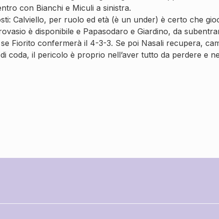
ntro con Bianchi e Miculi a sinistra.
ti: Calviello, per ruolo ed età (è un under) è certo che gioc
rovasio è disponibile e Papasodaro e Giardino, da subentra
e Fiorito confermerà il 4-3-3. Se poi Nasali recupera, cam
i coda, il pericolo è proprio nell’aver tutto da perdere e n