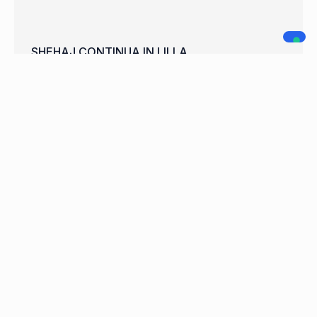
SHEHAJ CONTINUA IN LILLA
WELCOME FRANCISCO CARDOSO
A.C. LEGNANO
NAVIGAZIONE
SOCIAL MEDIA