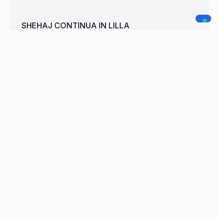
SHEHAJ CONTINUA IN LILLA
WELCOME FRANCISCO CARDOSO
A.C. LEGNANO
NAVIGAZIONE
SOCIAL MEDIA
Home