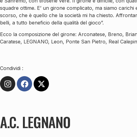
e Sanremo, con tifoserie vere. Il girone è difficile, con qu
squadre ottime. E’ un girone complicato, ma siamo carichi e 
scorso, che è quello che la società mi ha chiesto. Affront
belli, a tutto beneficio della qualità del gioco”.
Ecco la composizione del girone: Arconatese, Breno, Bria
Caratese, LEGNANO, Leon, Ponte San Pietro, Real Calepina,
Condividi :
A.C. LEGNANO