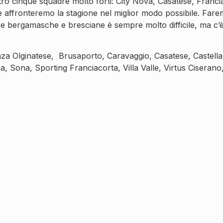
attro cinque squadre molto forti: City Nova, Casatese, Franci
affronteremo la stagione nel miglior modo possibile. Faremo 
are bergamasche e bresciane è sempre molto difficile, ma c
nza Olginatese, Brusaporto, Caravaggio, Casatese, Castell
 Sona, Sporting Franciacorta, Villa Valle, Virtus Ciserano