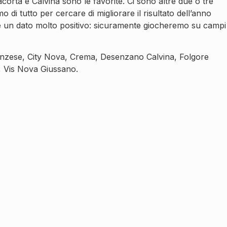
acorta e Calvina sono le favorite. Ci sono altre due o tre
di tutto per cercare di migliorare il risultato dell’anno
’è un dato molto positivo: sicuramente giocheremo su campi
anzese, City Nova, Crema, Desenzano Calvina, Folgore
, Vis Nova Giussano.