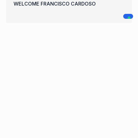
WELCOME FRANCISCO CARDOSO
A.C. LEGNANO
NAVIGAZIONE
SOCIAL MEDIA
Home
Società
Squadre
Sponsor
News
Contatti