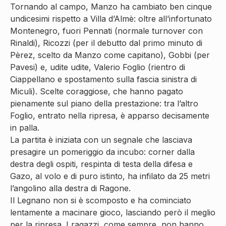
Tornando al campo, Manzo ha cambiato ben cinque
undicesimi rispetto a Villa d’Almè: oltre all’infortunato
Montenegro, fuori Pennati (normale turnover con
Rinaldi), Ricozzi (per il debutto dal primo minuto di
Pèrez, scelto da Manzo come capitano), Gobbi (per
Pavesi) e, udite udite, Valerio Foglio (rientro di
Ciappellano e spostamento sulla fascia sinistra di
Miculi). Scelte coraggiose, che hanno pagato
pienamente sul piano della prestazione: tra l’altro
Foglio, entrato nella ripresa, è apparso decisamente
in palla.
La partita è iniziata con un segnale che lasciava
presagire un pomeriggio da incubo: corner dalla
destra degli ospiti, respinta di testa della difesa e
Gazo, al volo e di puro istinto, ha infilato da 25 metri
l’angolino alla destra di Ragone.
Il Legnano non si è scomposto e ha cominciato
lentamente a macinare gioco, lasciando però il meglio
per la ripresa. I ragazzi, come sempre, non hanno