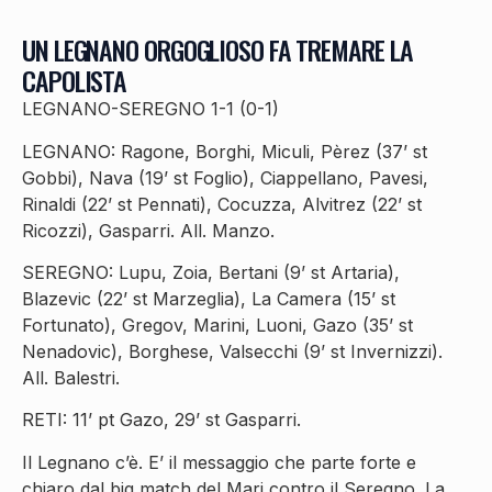
UN LEGNANO ORGOGLIOSO FA TREMARE LA
CAPOLISTA
LEGNANO-SEREGNO 1-1 (0-1)
LEGNANO: Ragone, Borghi, Miculi, Pèrez (37’ st
Gobbi), Nava (19’ st Foglio), Ciappellano, Pavesi,
Rinaldi (22’ st Pennati), Cocuzza, Alvitrez (22’ st
Ricozzi), Gasparri. All. Manzo.
SEREGNO: Lupu, Zoia, Bertani (9’ st Artaria),
Blazevic (22’ st Marzeglia), La Camera (15’ st
Fortunato), Gregov, Marini, Luoni, Gazo (35’ st
Nenadovic), Borghese, Valsecchi (9’ st Invernizzi).
All. Balestri.
RETI: 11’ pt Gazo, 29’ st Gasparri.
Il Legnano c’è. E’ il messaggio che parte forte e
chiaro dal big match del Mari contro il Seregno. La