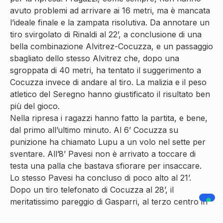
avuto problemi ad arrivare ai 16 metri, ma è mancata
l’ideale finale e la zampata risolutiva. Da annotare un
tiro svirgolato di Rinaldi al 22’, a conclusione di una
bella combinazione Alvitrez-Cocuzza, e un passaggio
sbagliato dello stesso Alvitrez che, dopo una
sgroppata di 40 metri, ha tentato il suggerimento a
Cocuzza invece di andare al tiro. La malizia e il peso
atletico del Seregno hanno giustificato il risultato ben
più del gioco.
Nella ripresa i ragazzi hanno fatto la partita, e bene,
dal primo all’ultimo minuto. Al 6’ Cocuzza su
punizione ha chiamato Lupu a un volo nel sette per
sventare. All’8’ Pavesi non è arrivato a toccare di
testa una palla che bastava sfiorare per insaccare.
Lo stesso Pavesi ha concluso di poco alto al 21’.
Dopo un tiro telefonato di Cocuzza al 28’, il
meritatissimo pareggio di Gasparri, al terzo centro in
due domeniche: ennesima azione lilla in velocità sulla