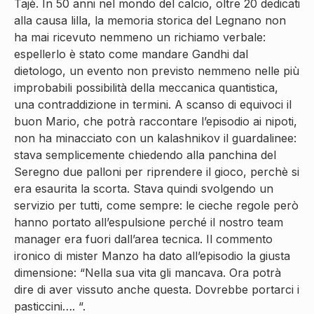
Tajè. In 50 anni nel mondo del calcio, oltre 20 dedicati
alla causa lilla, la memoria storica del Legnano non
ha mai ricevuto nemmeno un richiamo verbale:
espellerlo è stato come mandare Gandhi dal
dietologo, un evento non previsto nemmeno nelle più
improbabili possibilità della meccanica quantistica,
una contraddizione in termini. A scanso di equivoci il
buon Mario, che potrà raccontare l’episodio ai nipoti,
non ha minacciato con un kalashnikov il guardalinee:
stava semplicemente chiedendo alla panchina del
Seregno due palloni per riprendere il gioco, perchè si
era esaurita la scorta. Stava quindi svolgendo un
servizio per tutti, come sempre: le cieche regole però
hanno portato all’espulsione perché il nostro team
manager era fuori dall’area tecnica. Il commento
ironico di mister Manzo ha dato all’episodio la giusta
dimensione: “Nella sua vita gli mancava. Ora potrà
dire di aver vissuto anche questa. Dovrebbe portarci i
pasticcini…. “.