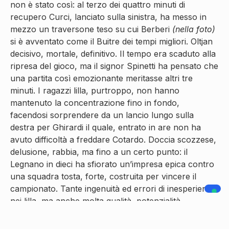
non è stato così: al terzo dei quattro minuti di
recupero Curci, lanciato sulla sinistra, ha messo in
mezzo un traversone teso su cui Berberi
(nella foto)
si è avventato come il Buitre dei tempi migliori. Oltjan
decisivo, mortale, definitivo. Il tempo era scaduto alla
ripresa del gioco, ma il signor Spinetti ha pensato che
una partita così emozionante meritasse altri tre
minuti. I ragazzi lilla, purtroppo, non hanno
mantenuto la concentrazione fino in fondo,
facendosi sorprendere da un lancio lungo sulla
destra per Ghirardi il quale, entrato in are non ha
avuto difficoltà a freddare Cotardo. Doccia scozzese,
delusione, rabbia, ma fino a un certo punto: il
Legnano in dieci ha sfiorato un’impresa epica contro
una squadra tosta, forte, costruita per vincere il
campionato. Tante ingenuità ed errori di inesperienza
nei lilla, ma anche molta qualità, potenzialità
inesplorate, enormi margini di miglioramento e
coraggio da vendere. Il tutto condito da un bomber