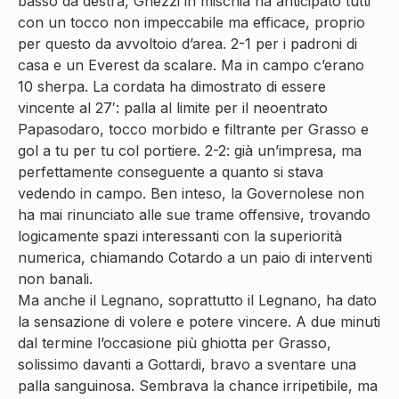
basso da destra, Ghezzi in mischia ha anticipato tutti
con un tocco non impeccabile ma efficace, proprio
per questo da avvoltoio d’area. 2-1 per i padroni di
casa e un Everest da scalare. Ma in campo c’erano
10 sherpa. La cordata ha dimostrato di essere
vincente al 27′: palla al limite per il neoentrato
Papasodaro, tocco morbido e filtrante per Grasso e
gol a tu per tu col portiere. 2-2: già un’impresa, ma
perfettamente conseguente a quanto si stava
vedendo in campo. Ben inteso, la Governolese non
ha mai rinunciato alle sue trame offensive, trovando
logicamente spazi interessanti con la superiorità
numerica, chiamando Cotardo a un paio di interventi
non banali.
Ma anche il Legnano, soprattutto il Legnano, ha dato
la sensazione di volere e potere vincere. A due minuti
dal termine l’occasione più ghiotta per Grasso,
solissimo davanti a Gottardi, bravo a sventare una
palla sanguinosa. Sembrava la chance irripetibile, ma