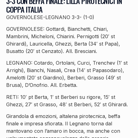
3-3 CON BEFFA FINALE: LILLA PIROTECNICI IN
COPPA ITALIA
GOVERNOLESE-LEGNANO 3-3- (1-0)
GOVERNOLESE: Gottardi, Bianchetti, Chiari,
Mambrini, Micheloni, Chiarini. Pernigotti (20′ st
Ghirardi), Lauricella, Ghezzi, Berta (34′ st Papa),
Busatto (20′ st Cenzato). All. Bresciani.
LEGNANO: Cotardo, Ortolani, Curci, Trenchev (1′ st
Arrighi), Bianchi, Nasali, Crea (14′ st Papasodaro),
Amelotti (20′ st Giardino), Berberi, Grasso (49′ st
Brusa), D’Onofrio. All. Erbetta.
RETI: 10′ pt Berta, 1′ st Berberi su rigore, 15′ st
Ghezzi, 27′ st Grasso, 48′ st Berberi, 52′ st Ghirardi.
Girandola di emozioni, altalena pirotecnica, beffa
finale e impresa sfiorata. Il Legnano torna dal
mantovano con l’amaro in bocca, ma anche con