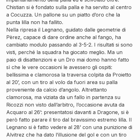
Chistian si è fondato sulla palla e ha servito al centro
a Cocuzza. Un pallone su un piatto d’oro che la
punta lilla non ha fallito.
Nella ripresa il Legnano, guidato dalle geometrie di
Pèrez, capace di dare ordine anche al fango, ha
cambiato modulo passando al 3-5-2. I risultati si sono
visti, perché la squadra ha giocato meglio. Ma un
paio di disattenzioni e un Dro mai domo hanno fatto
sì che le vere occasioni le avessero gli ospiti:
bellissima e clamorosa la traversa colpita da Proietto
al 20’, con un tiro al volo da fuori area su palla
proveniente da calcio d’angolo. Altrettanto
clamorosa, ma viziata da un fallo in partenza su
Ricozzi non visto dall’arbitro, l’occasione avuta da
Acquaro al 26’: presentatosi davanti a Dragone, si è
però fatto parare il tiro dal bravissimo estremo lilla. Il
Legnano si è fatto vedere al 28’ con una punizione di
Alvitrez che ha dato l’illusione del gol e con un tiro