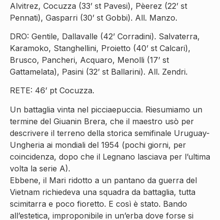
Alvitrez, Cocuzza (33’ st Pavesi), Pèerez (22’ st
Pennati), Gasparri (30’ st Gobbi). All. Manzo.
DRO: Gentile, Dallavalle (42’ Corradini). Salvaterra,
Karamoko, Stanghellini, Proietto (40’ st Calcari),
Brusco, Pancheri, Acquaro, Menolli (17’ st
Gattamelata), Pasini (32’ st Ballarini). All. Zendri.
RETE: 46’ pt Cocuzza.
Un battaglia vinta nel picciaepuccia. Riesumiamo un
termine del Giuanin Brera, che il maestro usò per
descrivere il terreno della storica semifinale Uruguay-
Ungheria ai mondiali del 1954 (pochi giorni, per
coincidenza, dopo che il Legnano lasciava per l’ultima
volta la serie A).
Ebbene, il Mari ridotto a un pantano da guerra del
Vietnam richiedeva una squadra da battaglia, tutta
scimitarra e poco fioretto. E così è stato. Bando
all’estetica, improponibile in un’erba dove forse si