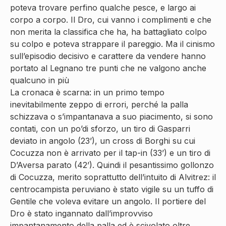
poteva trovare perfino qualche pesce, e largo ai
corpo a corpo. Il Dro, cui vanno i complimenti e che
non merita la classifica che ha, ha battagliato colpo
su colpo e poteva strappare il pareggio. Ma il cinismo
sull’episodio decisivo e carattere da vendere hanno
portato al Legnano tre punti che ne valgono anche
qualcuno in più
La cronaca è scarna: in un primo tempo
inevitabilmente zeppo di errori, perché la palla
schizzava o s’impantanava a suo piacimento, si sono
contati, con un po’di sforzo, un tiro di Gasparri
deviato in angolo (23’), un cross di Borghi su cui
Cocuzza non è arrivato per il tap-in (33’) e un tiro di
D’Aversa parato (42’). Quindi il pesantissimo gollonzo
di Cocuzza, merito soprattutto dell’intuito di Alvitrez: il
centrocampista peruviano è stato vigile su un tuffo di
Gentile che voleva evitare un angolo. Il portiere del
Dro è stato ingannato dall’improvviso
impantanamento della palla ed è scivolato oltre.