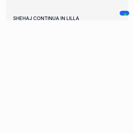
SHEHAJ CONTINUA IN LILLA
WELCOME FRANCISCO CARDOSO
A.C. LEGNANO
NAVIGAZIONE
SOCIAL MEDIA