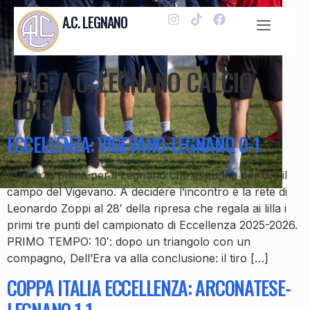
A.C. LEGNANO
TAG:
A.C. LEGNANO CALCIO
1913
ECCELLENZA: VIGEVANO-LEGNANO 0-1
Buona la prima per il Legnano che espugna per 0-1 il
campo del Vigevano. A decidere l’incontro è la rete di
Leonardo Zoppi al 28′ della ripresa che regala ai lilla i
primi tre punti del campionato di Eccellenza 2025-2026.
PRIMO TEMPO: 10′: dopo un triangolo con un
compagno, Dell’Era va alla conclusione: il tiro […]
COPPA ITALIA ECCELLENZA: ARCONATESE-